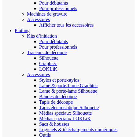
Pour débutants
Pour professionnels
Machines de gravure
Accessoires
Afficher tous les accessoires
Plotting
Kits d’initiation
Pour débutants
Pour professionnels
Traceurs de découpe
Silhouette
Graphtec
LOKLiK
Accessoires
Stylos et porte-stylos
Lame & porte-Lame Graphtec
Lame & porte-lame Silhouette
Bandes de découpe
Tapis de découpe
Tapis électrostatique Silhouette
Médias spéciaux Silhouette
Médias speciaux LOKLiK
Sacs & housses
Logiciels & téléchargements numériques
Outils