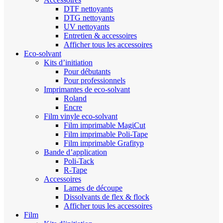
DTF nettoyants
DTG nettoyants
UV nettoyants
Entretien & accessoires
Afficher tous les accessoires
Eco-solvant
Kits d’initiation
Pour débutants
Pour professionnels
Imprimantes de eco-solvant
Roland
Encre
Film vinyle eco-solvant
Film imprimable MagiCut
Film imprimable Poli-Tape
Film imprimable Grafityp
Bande d’application
Poli-Tack
R-Tape
Accessoires
Lames de découpe
Dissolvants de flex & flock
Afficher tous les accessoires
Film