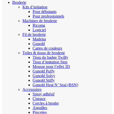
Broderie
Kits d’initiation
Pour débutants
Pour professionnels
Machines de broderie
Ricoma
Logiciel
Fil de broderie
Madeira
Gunold
Cartes de couleurs
Toiles & tissus de broderie
Tissu du badge Twilly
Tissu d’imitation Step
Mousse pour l’effet 3D
Gunold Puffy
Gunold Solvy
Gunold Stiffy
Gunold Heat N’ Seal (BSN)
Accessoires
Spray adhésif
Ciseaux
Cercles à broder
Aiguilles
Pincettes