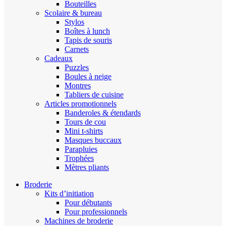
Bouteilles
Scolaire & bureau
Stylos
Boîtes à lunch
Tapis de souris
Carnets
Cadeaux
Puzzles
Boules à neige
Montres
Tabliers de cuisine
Articles promotionnels
Banderoles & étendards
Tours de cou
Mini t-shirts
Masques buccaux
Parapluies
Trophées
Mètres pliants
Broderie
Kits d’initiation
Pour débutants
Pour professionnels
Machines de broderie