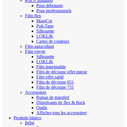
Kits d’initiation
Pour débutants
Pour professionnels
Film flex
MagiCut
Poli-Tape
Silhouette
LOKLiK
Cartes de couleurs
Film autocollant
Film vinyle
Silhouette
LOKLiK
Film imprimable
Film de découpe effet miroir
Film effet sablé
Film de découpe 651
Film de découpe 751
Accessoires
Ruban de transfert
Dissolvants de flex & flock
Outils
Afficher tous les accessoires
Produits blanco
Bébé