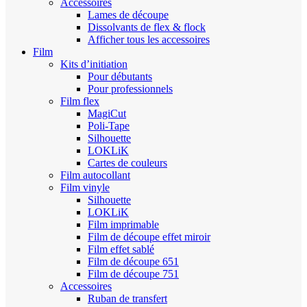
Accessoires
Lames de découpe
Dissolvants de flex & flock
Afficher tous les accessoires
Film
Kits d’initiation
Pour débutants
Pour professionnels
Film flex
MagiCut
Poli-Tape
Silhouette
LOKLiK
Cartes de couleurs
Film autocollant
Film vinyle
Silhouette
LOKLiK
Film imprimable
Film de découpe effet miroir
Film effet sablé
Film de découpe 651
Film de découpe 751
Accessoires
Ruban de transfert