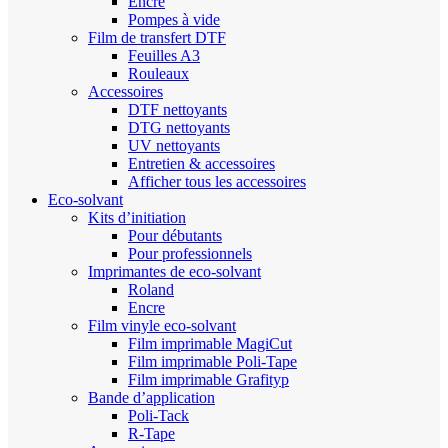
Encre
Pompes à vide
Film de transfert DTF
Feuilles A3
Rouleaux
Accessoires
DTF nettoyants
DTG nettoyants
UV nettoyants
Entretien & accessoires
Afficher tous les accessoires
Eco-solvant
Kits d’initiation
Pour débutants
Pour professionnels
Imprimantes de eco-solvant
Roland
Encre
Film vinyle eco-solvant
Film imprimable MagiCut
Film imprimable Poli-Tape
Film imprimable Grafityp
Bande d’application
Poli-Tack
R-Tape