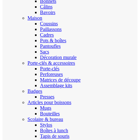
Bonnets
Câlins
Bavoirs
Maison
Coussins
Paillassons
Cadres
Pots & boîtes
Pantoufles
Sacs
Décoration murale
Porte-clés & accessoires
Porte-clés
Perforeuses
Matrices de découpe
Assemblage kits
Badges
Presses
Articles pour boissons
Mugs
Bouteilles
Scolaire & bureau
Stylos
Boîtes à lunch
Tapis de souris