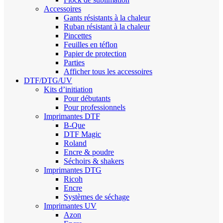
Accessoires
Gants résistants à la chaleur
Ruban résistant à la chaleur
Pincettes
Feuilles en téflon
Papier de protection
Parties
Afficher tous les accessoires
DTF/DTG/UV
Kits d’initiation
Pour débutants
Pour professionnels
Imprimantes DTF
B-Que
DTF Magic
Roland
Encre & poudre
Séchoirs & shakers
Imprimantes DTG
Ricoh
Encre
Systèmes de séchage
Imprimantes UV
Azon