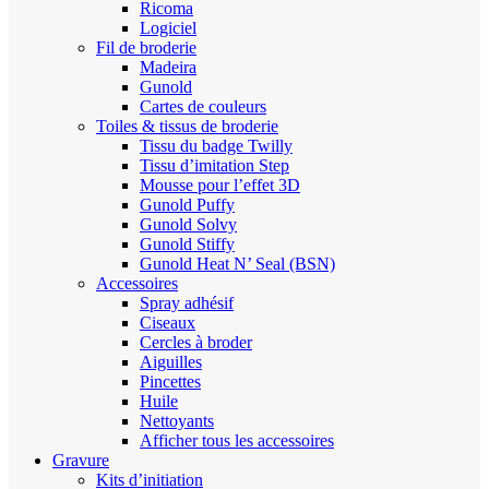
Ricoma
Logiciel
Fil de broderie
Madeira
Gunold
Cartes de couleurs
Toiles & tissus de broderie
Tissu du badge Twilly
Tissu d’imitation Step
Mousse pour l’effet 3D
Gunold Puffy
Gunold Solvy
Gunold Stiffy
Gunold Heat N’ Seal (BSN)
Accessoires
Spray adhésif
Ciseaux
Cercles à broder
Aiguilles
Pincettes
Huile
Nettoyants
Afficher tous les accessoires
Gravure
Kits d’initiation