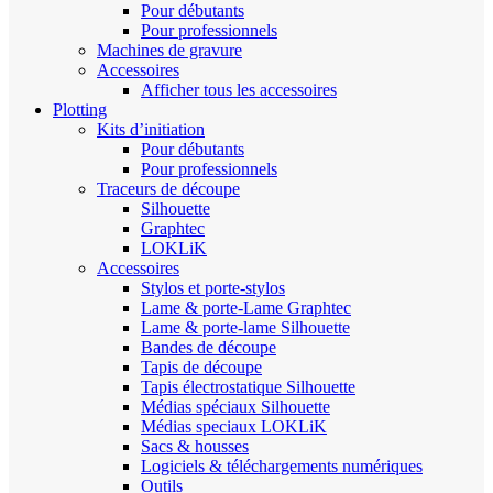
Pour débutants
Pour professionnels
Machines de gravure
Accessoires
Afficher tous les accessoires
Plotting
Kits d’initiation
Pour débutants
Pour professionnels
Traceurs de découpe
Silhouette
Graphtec
LOKLiK
Accessoires
Stylos et porte-stylos
Lame & porte-Lame Graphtec
Lame & porte-lame Silhouette
Bandes de découpe
Tapis de découpe
Tapis électrostatique Silhouette
Médias spéciaux Silhouette
Médias speciaux LOKLiK
Sacs & housses
Logiciels & téléchargements numériques
Outils