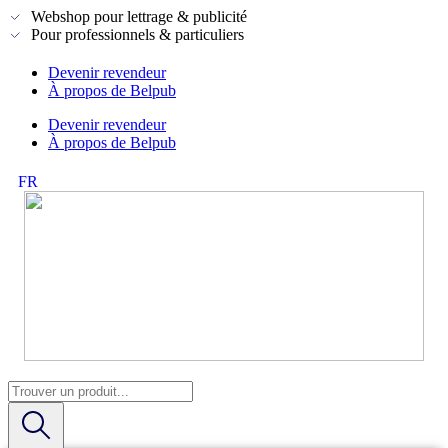
Webshop pour lettrage & publicité
Pour professionnels & particuliers
Devenir revendeur
À propos de Belpub
Devenir revendeur
À propos de Belpub
FR
NL
Search
...