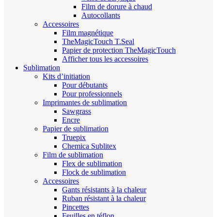
Film de dorure à chaud
Autocollants
Accessoires
Film magnétique
TheMagicTouch T.Seal
Papier de protection TheMagicTouch
Afficher tous les accessoires
Sublimation
Kits d’initiation
Pour débutants
Pour professionnels
Imprimantes de sublimation
Sawgrass
Encre
Papier de sublimation
Truepix
Chemica Sublitex
Film de sublimation
Flex de sublimation
Flock de sublimation
Accessoires
Gants résistants à la chaleur
Ruban résistant à la chaleur
Pincettes
Feuilles en téflon