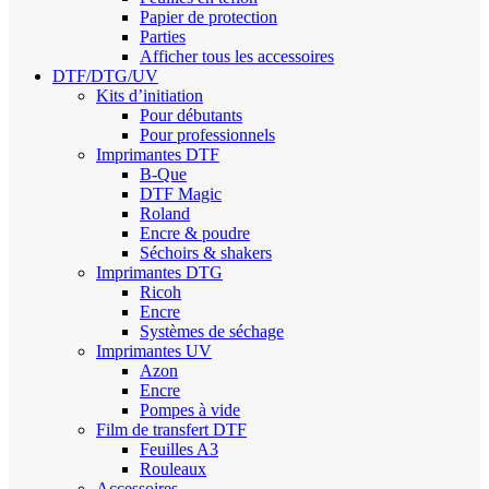
Papier de protection
Parties
Afficher tous les accessoires
DTF/DTG/UV
Kits d’initiation
Pour débutants
Pour professionnels
Imprimantes DTF
B-Que
DTF Magic
Roland
Encre & poudre
Séchoirs & shakers
Imprimantes DTG
Ricoh
Encre
Systèmes de séchage
Imprimantes UV
Azon
Encre
Pompes à vide
Film de transfert DTF
Feuilles A3
Rouleaux
Accessoires