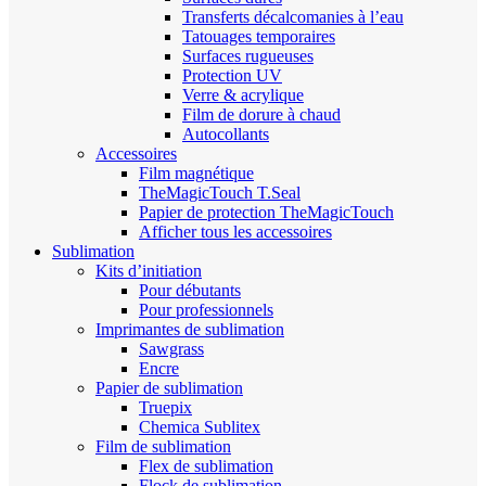
Transferts décalcomanies à l’eau
Tatouages temporaires
Surfaces rugueuses
Protection UV
Verre & acrylique
Film de dorure à chaud
Autocollants
Accessoires
Film magnétique
TheMagicTouch T.Seal
Papier de protection TheMagicTouch
Afficher tous les accessoires
Sublimation
Kits d’initiation
Pour débutants
Pour professionnels
Imprimantes de sublimation
Sawgrass
Encre
Papier de sublimation
Truepix
Chemica Sublitex
Film de sublimation
Flex de sublimation
Flock de sublimation