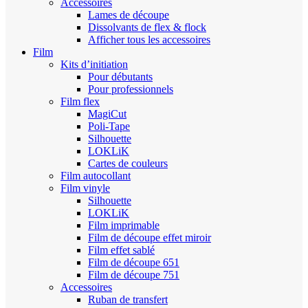
Accessoires
Lames de découpe
Dissolvants de flex & flock
Afficher tous les accessoires
Film
Kits d’initiation
Pour débutants
Pour professionnels
Film flex
MagiCut
Poli-Tape
Silhouette
LOKLiK
Cartes de couleurs
Film autocollant
Film vinyle
Silhouette
LOKLiK
Film imprimable
Film de découpe effet miroir
Film effet sablé
Film de découpe 651
Film de découpe 751
Accessoires
Ruban de transfert