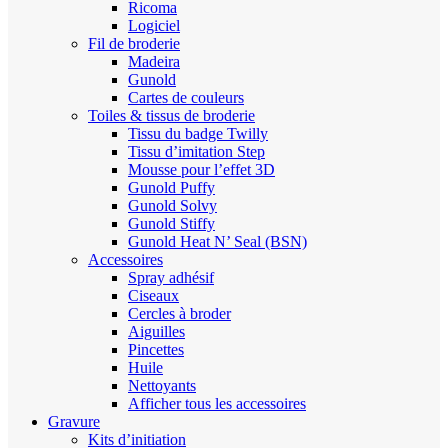
Ricoma
Logiciel
Fil de broderie
Madeira
Gunold
Cartes de couleurs
Toiles & tissus de broderie
Tissu du badge Twilly
Tissu d’imitation Step
Mousse pour l’effet 3D
Gunold Puffy
Gunold Solvy
Gunold Stiffy
Gunold Heat N’ Seal (BSN)
Accessoires
Spray adhésif
Ciseaux
Cercles à broder
Aiguilles
Pincettes
Huile
Nettoyants
Afficher tous les accessoires
Gravure
Kits d’initiation