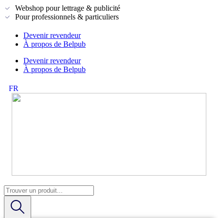
Webshop pour lettrage & publicité
Pour professionnels & particuliers
Devenir revendeur
À propos de Belpub
Devenir revendeur
À propos de Belpub
FR
NL
Search
...