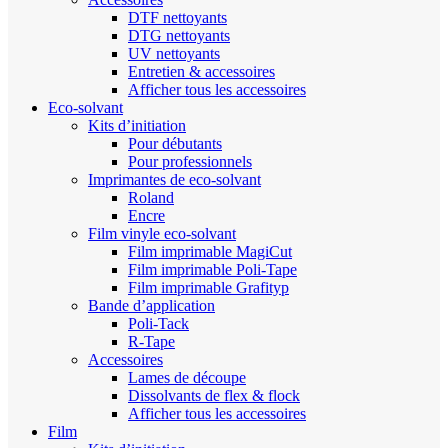
DTF nettoyants
DTG nettoyants
UV nettoyants
Entretien & accessoires
Afficher tous les accessoires
Eco-solvant
Kits d’initiation
Pour débutants
Pour professionnels
Imprimantes de eco-solvant
Roland
Encre
Film vinyle eco-solvant
Film imprimable MagiCut
Film imprimable Poli-Tape
Film imprimable Grafityp
Bande d’application
Poli-Tack
R-Tape
Accessoires
Lames de découpe
Dissolvants de flex & flock
Afficher tous les accessoires
Film