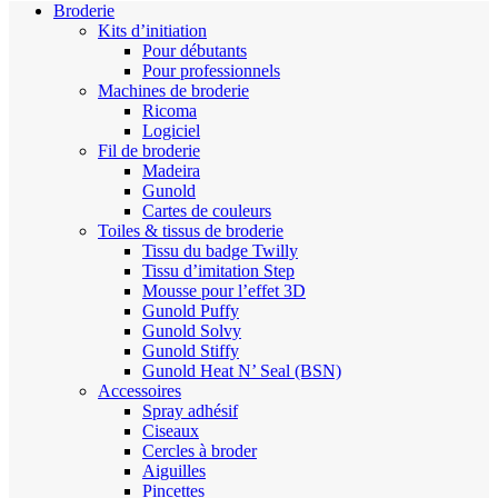
Broderie
Kits d’initiation
Pour débutants
Pour professionnels
Machines de broderie
Ricoma
Logiciel
Fil de broderie
Madeira
Gunold
Cartes de couleurs
Toiles & tissus de broderie
Tissu du badge Twilly
Tissu d’imitation Step
Mousse pour l’effet 3D
Gunold Puffy
Gunold Solvy
Gunold Stiffy
Gunold Heat N’ Seal (BSN)
Accessoires
Spray adhésif
Ciseaux
Cercles à broder
Aiguilles
Pincettes