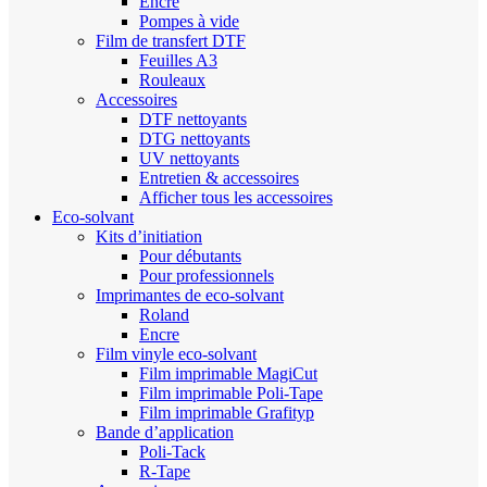
Encre
Pompes à vide
Film de transfert DTF
Feuilles A3
Rouleaux
Accessoires
DTF nettoyants
DTG nettoyants
UV nettoyants
Entretien & accessoires
Afficher tous les accessoires
Eco-solvant
Kits d’initiation
Pour débutants
Pour professionnels
Imprimantes de eco-solvant
Roland
Encre
Film vinyle eco-solvant
Film imprimable MagiCut
Film imprimable Poli-Tape
Film imprimable Grafityp
Bande d’application
Poli-Tack
R-Tape