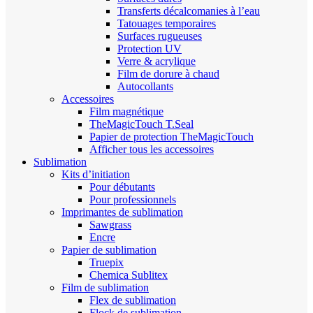
Transferts décalcomanies à l’eau
Tatouages temporaires
Surfaces rugueuses
Protection UV
Verre & acrylique
Film de dorure à chaud
Autocollants
Accessoires
Film magnétique
TheMagicTouch T.Seal
Papier de protection TheMagicTouch
Afficher tous les accessoires
Sublimation
Kits d’initiation
Pour débutants
Pour professionnels
Imprimantes de sublimation
Sawgrass
Encre
Papier de sublimation
Truepix
Chemica Sublitex
Film de sublimation
Flex de sublimation
Flock de sublimation