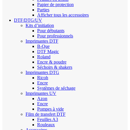
Papier de protection
Parties
Afficher tous les accessoires
DTF/DTG/UV
Kits d’initiation
Pour débutants
Pour professionnels
Imprimantes DTF
B-Que
DTF Magic
Roland
Encre & poudre
Séchoirs & shakers
Imprimantes DTG
Ricoh
Encre
Systèmes de séchage
Imprimantes UV
Azon
Encre
Pompes à vide
Film de transfert DTF
Feuilles A3
Rouleaux
Accessoires