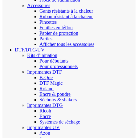
Accessoires
Gants résistants à la chaleur
Ruban résistant à la chaleur
Pincettes
Feuilles en téflon
Papier de protection
Parties
Afficher tous les accessoires
DTF/DTG/UV
Kits d’initiation
Pour débutants
Pour professionnels
Imprimantes DTF
B-Que
DTF Magic
Roland
Encre & poudre
Séchoirs & shakers
Imprimantes DTG
Ricoh
Encre
Systèmes de séchage
Imprimantes UV
Azon