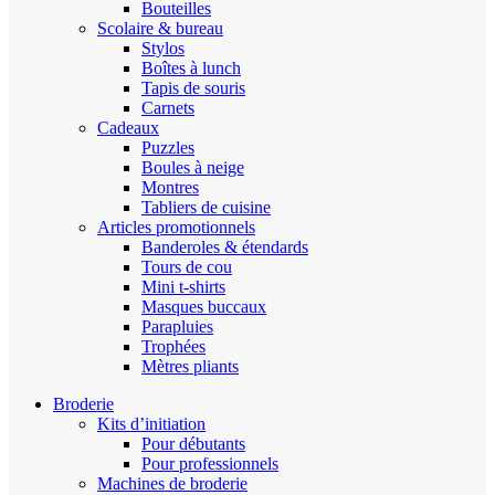
Bouteilles
Scolaire & bureau
Stylos
Boîtes à lunch
Tapis de souris
Carnets
Cadeaux
Puzzles
Boules à neige
Montres
Tabliers de cuisine
Articles promotionnels
Banderoles & étendards
Tours de cou
Mini t-shirts
Masques buccaux
Parapluies
Trophées
Mètres pliants
Broderie
Kits d’initiation
Pour débutants
Pour professionnels
Machines de broderie