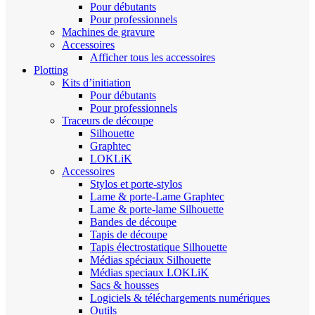
Pour débutants
Pour professionnels
Machines de gravure
Accessoires
Afficher tous les accessoires
Plotting
Kits d’initiation
Pour débutants
Pour professionnels
Traceurs de découpe
Silhouette
Graphtec
LOKLiK
Accessoires
Stylos et porte-stylos
Lame & porte-Lame Graphtec
Lame & porte-lame Silhouette
Bandes de découpe
Tapis de découpe
Tapis électrostatique Silhouette
Médias spéciaux Silhouette
Médias speciaux LOKLiK
Sacs & housses
Logiciels & téléchargements numériques
Outils