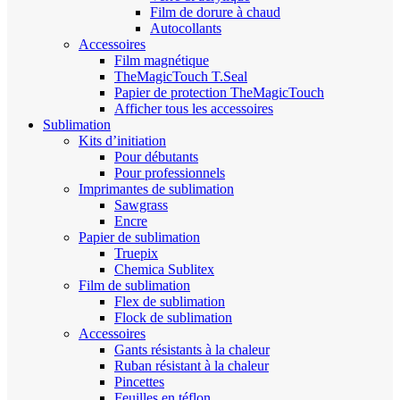
Film de dorure à chaud
Autocollants
Accessoires
Film magnétique
TheMagicTouch T.Seal
Papier de protection TheMagicTouch
Afficher tous les accessoires
Sublimation
Kits d’initiation
Pour débutants
Pour professionnels
Imprimantes de sublimation
Sawgrass
Encre
Papier de sublimation
Truepix
Chemica Sublitex
Film de sublimation
Flex de sublimation
Flock de sublimation
Accessoires
Gants résistants à la chaleur
Ruban résistant à la chaleur
Pincettes
Feuilles en téflon