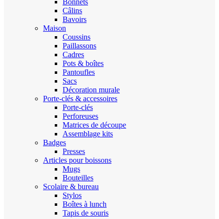
Bonnets
Câlins
Bavoirs
Maison
Coussins
Paillassons
Cadres
Pots & boîtes
Pantoufles
Sacs
Décoration murale
Porte-clés & accessoires
Porte-clés
Perforeuses
Matrices de découpe
Assemblage kits
Badges
Presses
Articles pour boissons
Mugs
Bouteilles
Scolaire & bureau
Stylos
Boîtes à lunch
Tapis de souris