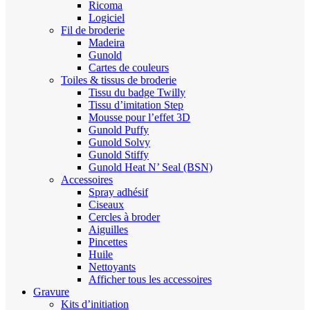
Ricoma
Logiciel
Fil de broderie
Madeira
Gunold
Cartes de couleurs
Toiles & tissus de broderie
Tissu du badge Twilly
Tissu d’imitation Step
Mousse pour l’effet 3D
Gunold Puffy
Gunold Solvy
Gunold Stiffy
Gunold Heat N’ Seal (BSN)
Accessoires
Spray adhésif
Ciseaux
Cercles à broder
Aiguilles
Pincettes
Huile
Nettoyants
Afficher tous les accessoires
Gravure
Kits d’initiation