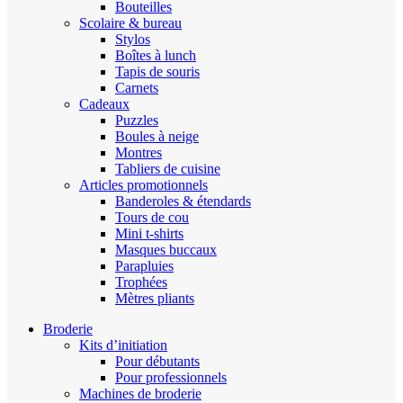
Bouteilles
Scolaire & bureau
Stylos
Boîtes à lunch
Tapis de souris
Carnets
Cadeaux
Puzzles
Boules à neige
Montres
Tabliers de cuisine
Articles promotionnels
Banderoles & étendards
Tours de cou
Mini t-shirts
Masques buccaux
Parapluies
Trophées
Mètres pliants
Broderie
Kits d’initiation
Pour débutants
Pour professionnels
Machines de broderie