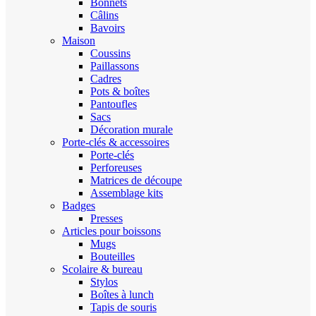
Bonnets
Câlins
Bavoirs
Maison
Coussins
Paillassons
Cadres
Pots & boîtes
Pantoufles
Sacs
Décoration murale
Porte-clés & accessoires
Porte-clés
Perforeuses
Matrices de découpe
Assemblage kits
Badges
Presses
Articles pour boissons
Mugs
Bouteilles
Scolaire & bureau
Stylos
Boîtes à lunch
Tapis de souris