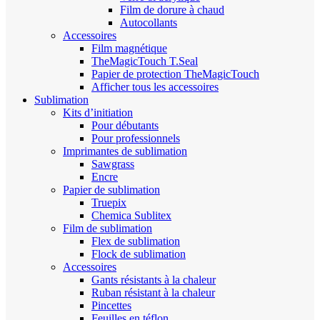
Film de dorure à chaud
Autocollants
Accessoires
Film magnétique
TheMagicTouch T.Seal
Papier de protection TheMagicTouch
Afficher tous les accessoires
Sublimation
Kits d’initiation
Pour débutants
Pour professionnels
Imprimantes de sublimation
Sawgrass
Encre
Papier de sublimation
Truepix
Chemica Sublitex
Film de sublimation
Flex de sublimation
Flock de sublimation
Accessoires
Gants résistants à la chaleur
Ruban résistant à la chaleur
Pincettes
Feuilles en téflon