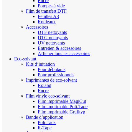
Encre
Pompes à vide
Film de transfert DTF
Feuilles A3
Rouleaux
Accessoires
DTF nettoyants
DTG nettoyants
UV nettoyants
Entretien & accessoires
Afficher tous les accessoires
Eco-solvant
Kits d’initiation
Pour débutants
Pour professionnels
Imprimantes de eco-solvant
Roland
Encre
Film vinyle eco-solvant
Film imprimable MagiCut
Film imprimable Poli-Tape
Film imprimable Grafityp
Bande d’application
Poli-Tack
R-Tape