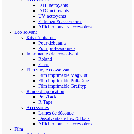
DTF nettoyants
DTG nettoyants
UV nettoyants
Entretien & accessoires
Afficher tous les accessoires
Eco-solvant
Kits d’initiation
Pour débutants
Pour professionnels
Imprimantes de eco-solvant
Roland
Encre
Film vinyle eco-solvant
Film imprimable MagiCut
Film imprimable Poli-Tape
Film imprimable Grafityp
Bande d’application
Poli-Tack
R-Tape
Accessoires
Lames de découpe
Dissolvants de flex & flock
Afficher tous les accessoires
Film