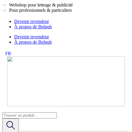
Webshop pour lettrage & publicité
Pour professionnels & particuliers
Devenir revendeur
À propos de Belpub
Devenir revendeur
À propos de Belpub
FR
NL
Search
...