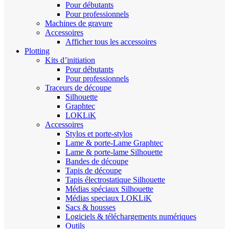
Pour débutants
Pour professionnels
Machines de gravure
Accessoires
Afficher tous les accessoires
Plotting
Kits d’initiation
Pour débutants
Pour professionnels
Traceurs de découpe
Silhouette
Graphtec
LOKLiK
Accessoires
Stylos et porte-stylos
Lame & porte-Lame Graphtec
Lame & porte-lame Silhouette
Bandes de découpe
Tapis de découpe
Tapis électrostatique Silhouette
Médias spéciaux Silhouette
Médias speciaux LOKLiK
Sacs & housses
Logiciels & téléchargements numériques
Outils