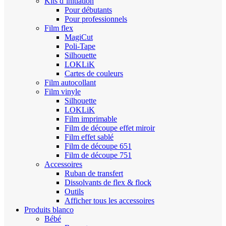
Kits d’initiation
Pour débutants
Pour professionnels
Film flex
MagiCut
Poli-Tape
Silhouette
LOKLiK
Cartes de couleurs
Film autocollant
Film vinyle
Silhouette
LOKLiK
Film imprimable
Film de découpe effet miroir
Film effet sablé
Film de découpe 651
Film de découpe 751
Accessoires
Ruban de transfert
Dissolvants de flex & flock
Outils
Afficher tous les accessoires
Produits blanco
Bébé