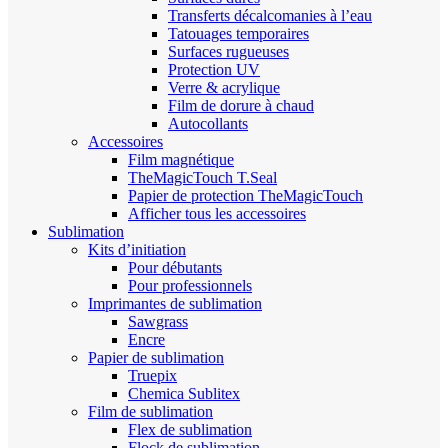
Transferts décalcomanies à l’eau
Tatouages temporaires
Surfaces rugueuses
Protection UV
Verre & acrylique
Film de dorure à chaud
Autocollants
Accessoires
Film magnétique
TheMagicTouch T.Seal
Papier de protection TheMagicTouch
Afficher tous les accessoires
Sublimation
Kits d’initiation
Pour débutants
Pour professionnels
Imprimantes de sublimation
Sawgrass
Encre
Papier de sublimation
Truepix
Chemica Sublitex
Film de sublimation
Flex de sublimation
Flock de sublimation