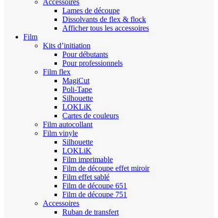
Accessoires
Lames de découpe
Dissolvants de flex & flock
Afficher tous les accessoires
Film
Kits d’initiation
Pour débutants
Pour professionnels
Film flex
MagiCut
Poli-Tape
Silhouette
LOKLiK
Cartes de couleurs
Film autocollant
Film vinyle
Silhouette
LOKLiK
Film imprimable
Film de découpe effet miroir
Film effet sablé
Film de découpe 651
Film de découpe 751
Accessoires
Ruban de transfert