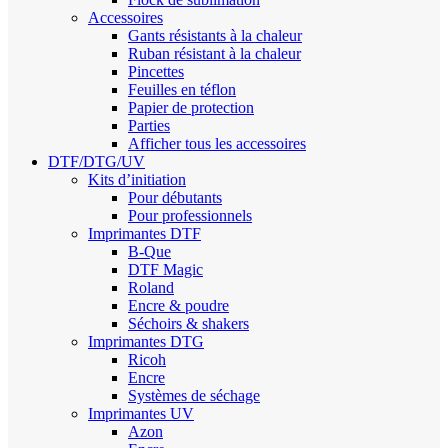
Accessoires
Gants résistants à la chaleur
Ruban résistant à la chaleur
Pincettes
Feuilles en téflon
Papier de protection
Parties
Afficher tous les accessoires
DTF/DTG/UV
Kits d’initiation
Pour débutants
Pour professionnels
Imprimantes DTF
B-Que
DTF Magic
Roland
Encre & poudre
Séchoirs & shakers
Imprimantes DTG
Ricoh
Encre
Systèmes de séchage
Imprimantes UV
Azon