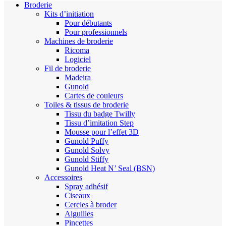
Broderie
Kits d’initiation
Pour débutants
Pour professionnels
Machines de broderie
Ricoma
Logiciel
Fil de broderie
Madeira
Gunold
Cartes de couleurs
Toiles & tissus de broderie
Tissu du badge Twilly
Tissu d’imitation Step
Mousse pour l’effet 3D
Gunold Puffy
Gunold Solvy
Gunold Stiffy
Gunold Heat N’ Seal (BSN)
Accessoires
Spray adhésif
Ciseaux
Cercles à broder
Aiguilles
Pincettes