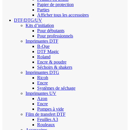
Papier de protection
Parties
Afficher tous les accessoires
DTF/DTG/UV
Kits d’initiation
Pour débutants
Pour professionnels
Imprimantes DTF
B-Que
DTF Magic
Roland
Encre & poudre
Séchoirs & shakers
Imprimantes DTG
Ricoh
Encre
Systèmes de séchage
Imprimantes UV
Azon
Encre
Pompes à vide
Film de transfert DTF
Feuilles A3
Rouleaux
Accessoires