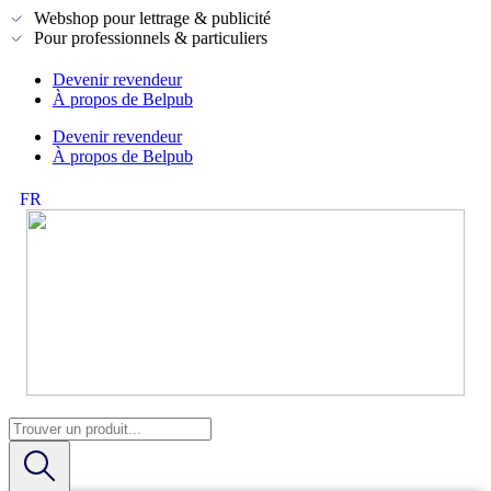
Webshop pour lettrage & publicité
Pour professionnels & particuliers
Devenir revendeur
À propos de Belpub
Devenir revendeur
À propos de Belpub
FR
NL
Search
...