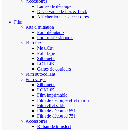
Accessoires
Lames de découpe
Dissolvants de flex & flock
Afficher tous les accessoires
Film
Kits d’initiation
Pour débutants
Pour professionnels
Film flex
MagiCut
Poli-Tape
Silhouette
LOKLiK
Cartes de couleurs
Film autocollant
Film vinyle
Silhouette
LOKLiK
Film imprimable
Film de découpe effet miroir
Film effet sablé
Film de découpe 651
Film de découpe 751
Accessoires
Ruban de transfert