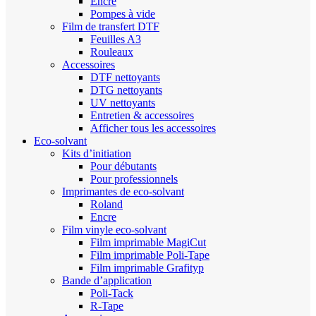
Encre
Pompes à vide
Film de transfert DTF
Feuilles A3
Rouleaux
Accessoires
DTF nettoyants
DTG nettoyants
UV nettoyants
Entretien & accessoires
Afficher tous les accessoires
Eco-solvant
Kits d’initiation
Pour débutants
Pour professionnels
Imprimantes de eco-solvant
Roland
Encre
Film vinyle eco-solvant
Film imprimable MagiCut
Film imprimable Poli-Tape
Film imprimable Grafityp
Bande d’application
Poli-Tack
R-Tape