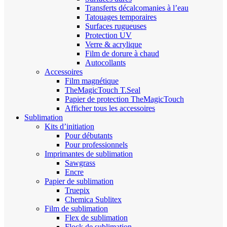
Transferts décalcomanies à l’eau
Tatouages temporaires
Surfaces rugueuses
Protection UV
Verre & acrylique
Film de dorure à chaud
Autocollants
Accessoires
Film magnétique
TheMagicTouch T.Seal
Papier de protection TheMagicTouch
Afficher tous les accessoires
Sublimation
Kits d’initiation
Pour débutants
Pour professionnels
Imprimantes de sublimation
Sawgrass
Encre
Papier de sublimation
Truepix
Chemica Sublitex
Film de sublimation
Flex de sublimation
Flock de sublimation