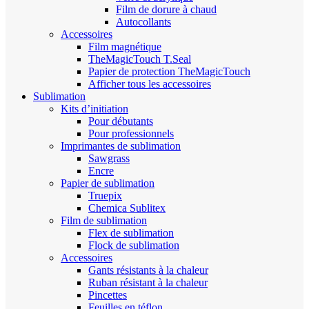
Film de dorure à chaud
Autocollants
Accessoires
Film magnétique
TheMagicTouch T.Seal
Papier de protection TheMagicTouch
Afficher tous les accessoires
Sublimation
Kits d’initiation
Pour débutants
Pour professionnels
Imprimantes de sublimation
Sawgrass
Encre
Papier de sublimation
Truepix
Chemica Sublitex
Film de sublimation
Flex de sublimation
Flock de sublimation
Accessoires
Gants résistants à la chaleur
Ruban résistant à la chaleur
Pincettes
Feuilles en téflon