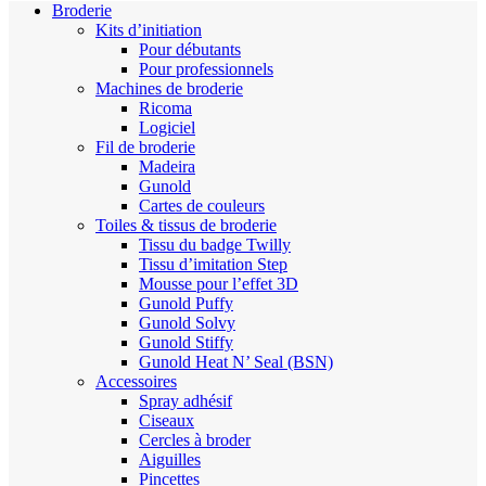
Broderie
Kits d’initiation
Pour débutants
Pour professionnels
Machines de broderie
Ricoma
Logiciel
Fil de broderie
Madeira
Gunold
Cartes de couleurs
Toiles & tissus de broderie
Tissu du badge Twilly
Tissu d’imitation Step
Mousse pour l’effet 3D
Gunold Puffy
Gunold Solvy
Gunold Stiffy
Gunold Heat N’ Seal (BSN)
Accessoires
Spray adhésif
Ciseaux
Cercles à broder
Aiguilles
Pincettes