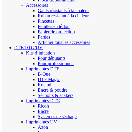
Accessoires
Gants résistants à la chaleur
Ruban résistant à la chaleur
Pincettes
Feuilles en téflon
Papier de protection
Parties
Afficher tous les accessoires
DTF/DTG/UV
Kits d’initiation
Pour débutants
Pour professionnels
Imprimantes DTF
B-Que
DTF Magic
Roland
Encre & poudre
Séchoirs & shakers
Imprimantes DTG
Ricoh
Encre
Systèmes de séchage
Imprimantes UV
Azon