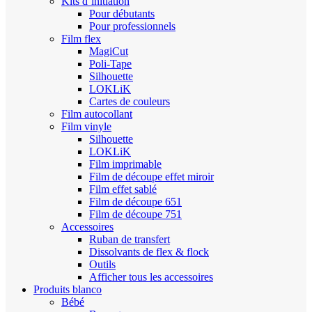
Kits d’initiation
Pour débutants
Pour professionnels
Film flex
MagiCut
Poli-Tape
Silhouette
LOKLiK
Cartes de couleurs
Film autocollant
Film vinyle
Silhouette
LOKLiK
Film imprimable
Film de découpe effet miroir
Film effet sablé
Film de découpe 651
Film de découpe 751
Accessoires
Ruban de transfert
Dissolvants de flex & flock
Outils
Afficher tous les accessoires
Produits blanco
Bébé