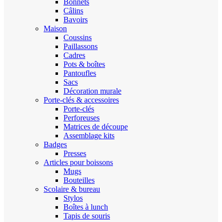
Bonnets
Câlins
Bavoirs
Maison
Coussins
Paillassons
Cadres
Pots & boîtes
Pantoufles
Sacs
Décoration murale
Porte-clés & accessoires
Porte-clés
Perforeuses
Matrices de découpe
Assemblage kits
Badges
Presses
Articles pour boissons
Mugs
Bouteilles
Scolaire & bureau
Stylos
Boîtes à lunch
Tapis de souris