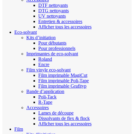
DTF nettoyants
DTG nettoyants
UV nettoyants
Entretien & accessoires
Afficher tous les accessoires
Eco-solvant
Kits d’initiation
Pour débutants
Pour professionnels
Imprimantes de eco-solvant
Roland
Encre
Film vinyle eco-solvant
Film imprimable MagiCut
Film imprimable Poli-Tape
Film imprimable Grafityp
Bande d’application
Poli-Tack
R-Tape
Accessoires
Lames de découpe
Dissolvants de flex & flock
Afficher tous les accessoires
Film