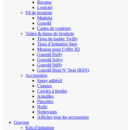
Ricoma
Logiciel
Fil de broderie
Madeira
Gunold
Cartes de couleurs
Toiles & tissus de broderie
Tissu du badge Twilly
Tissu d’imitation Step
Mousse pour l’effet 3D
Gunold Puffy
Gunold Solvy
Gunold Stiffy
Gunold Heat N’ Seal (BSN)
Accessoires
Spray adhésif
Ciseaux
Cercles à broder
Aiguilles
Pincettes
Huile
Nettoyants
Afficher tous les accessoires
Gravure
Kits d’initiation