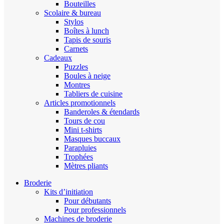
Bouteilles
Scolaire & bureau
Stylos
Boîtes à lunch
Tapis de souris
Carnets
Cadeaux
Puzzles
Boules à neige
Montres
Tabliers de cuisine
Articles promotionnels
Banderoles & étendards
Tours de cou
Mini t-shirts
Masques buccaux
Parapluies
Trophées
Mètres pliants
Broderie
Kits d’initiation
Pour débutants
Pour professionnels
Machines de broderie