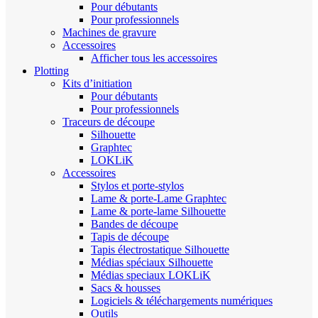
Pour débutants
Pour professionnels
Machines de gravure
Accessoires
Afficher tous les accessoires
Plotting
Kits d’initiation
Pour débutants
Pour professionnels
Traceurs de découpe
Silhouette
Graphtec
LOKLiK
Accessoires
Stylos et porte-stylos
Lame & porte-Lame Graphtec
Lame & porte-lame Silhouette
Bandes de découpe
Tapis de découpe
Tapis électrostatique Silhouette
Médias spéciaux Silhouette
Médias speciaux LOKLiK
Sacs & housses
Logiciels & téléchargements numériques
Outils