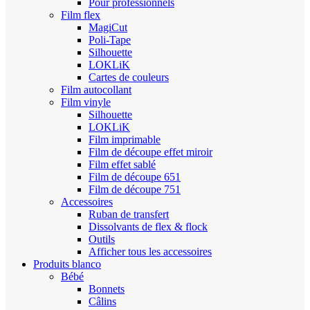
Pour professionnels
Film flex
MagiCut
Poli-Tape
Silhouette
LOKLiK
Cartes de couleurs
Film autocollant
Film vinyle
Silhouette
LOKLiK
Film imprimable
Film de découpe effet miroir
Film effet sablé
Film de découpe 651
Film de découpe 751
Accessoires
Ruban de transfert
Dissolvants de flex & flock
Outils
Afficher tous les accessoires
Produits blanco
Bébé
Bonnets
Câlins