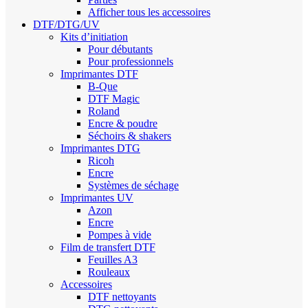
Afficher tous les accessoires
DTF/DTG/UV
Kits d’initiation
Pour débutants
Pour professionnels
Imprimantes DTF
B-Que
DTF Magic
Roland
Encre & poudre
Séchoirs & shakers
Imprimantes DTG
Ricoh
Encre
Systèmes de séchage
Imprimantes UV
Azon
Encre
Pompes à vide
Film de transfert DTF
Feuilles A3
Rouleaux
Accessoires
DTF nettoyants