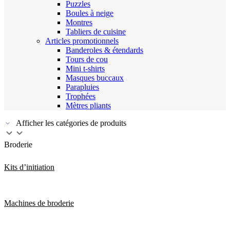
Puzzles
Boules à neige
Montres
Tabliers de cuisine
Articles promotionnels
Banderoles & étendards
Tours de cou
Mini t-shirts
Masques buccaux
Parapluies
Trophées
Mètres pliants
Afficher les catégories de produits
Broderie
Kits d’initiation
Machines de broderie