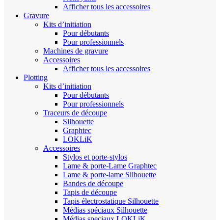
Afficher tous les accessoires
Gravure
Kits d’initiation
Pour débutants
Pour professionnels
Machines de gravure
Accessoires
Afficher tous les accessoires
Plotting
Kits d’initiation
Pour débutants
Pour professionnels
Traceurs de découpe
Silhouette
Graphtec
LOKLiK
Accessoires
Stylos et porte-stylos
Lame & porte-Lame Graphtec
Lame & porte-lame Silhouette
Bandes de découpe
Tapis de découpe
Tapis électrostatique Silhouette
Médias spéciaux Silhouette
Médias speciaux LOKLiK