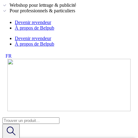
Webshop pour lettrage & publicité
Pour professionnels & particuliers
Devenir revendeur
À propos de Belpub
Devenir revendeur
À propos de Belpub
FR
NL
Search
...