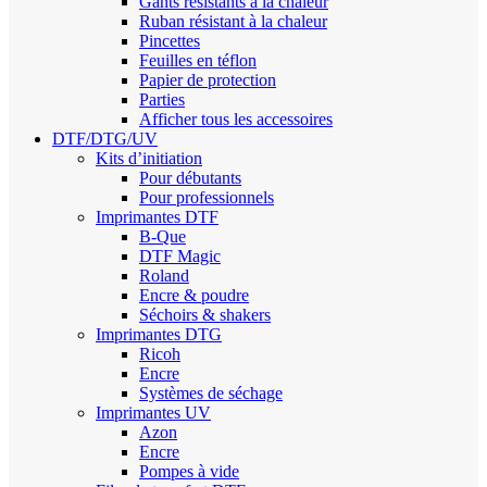
Gants résistants à la chaleur
Ruban résistant à la chaleur
Pincettes
Feuilles en téflon
Papier de protection
Parties
Afficher tous les accessoires
DTF/DTG/UV
Kits d’initiation
Pour débutants
Pour professionnels
Imprimantes DTF
B-Que
DTF Magic
Roland
Encre & poudre
Séchoirs & shakers
Imprimantes DTG
Ricoh
Encre
Systèmes de séchage
Imprimantes UV
Azon
Encre
Pompes à vide