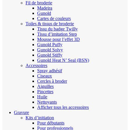
Fil de broderie
Madeira
Gunold
Cartes de couleurs
Toiles & tissus de broderie
Tissu du badge Twilly
Tissu d’imitation Step
Mousse pour l’effet 3D
Gunold Puffy
Gunold Solvy
Gunold Stiffy
Gunold Heat N’ Seal (BSN)
Accessoires
Spray adhésif
Ciseaux
Cercles à broder
Aiguilles
Pincettes
Huile
Nettoyants
Afficher tous les accessoires
Gravure
Kits d’initiation
Pour débutants
Pour professionnels