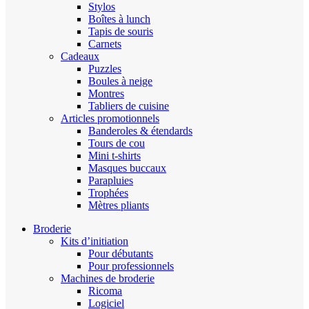
Stylos
Boîtes à lunch
Tapis de souris
Carnets
Cadeaux
Puzzles
Boules à neige
Montres
Tabliers de cuisine
Articles promotionnels
Banderoles & étendards
Tours de cou
Mini t-shirts
Masques buccaux
Parapluies
Trophées
Mètres pliants
Broderie
Kits d’initiation
Pour débutants
Pour professionnels
Machines de broderie
Ricoma
Logiciel