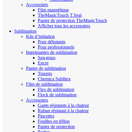
Accessoires
Film magnétique
TheMagicTouch T.Seal
Papier de protection TheMagicTouch
Afficher tous les accessoires
Sublimation
Kits d’initiation
Pour débutants
Pour professionnels
Imprimantes de sublimation
Sawgrass
Encre
Papier de sublimation
Truepix
Chemica Sublitex
Film de sublimation
Flex de sublimation
Flock de sublimation
Accessoires
Gants résistants à la chaleur
Ruban résistant à la chaleur
Pincettes
Feuilles en téflon
Papier de protection
Parties