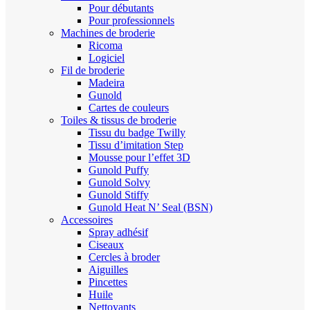
Pour débutants
Pour professionnels
Machines de broderie
Ricoma
Logiciel
Fil de broderie
Madeira
Gunold
Cartes de couleurs
Toiles & tissus de broderie
Tissu du badge Twilly
Tissu d’imitation Step
Mousse pour l’effet 3D
Gunold Puffy
Gunold Solvy
Gunold Stiffy
Gunold Heat N’ Seal (BSN)
Accessoires
Spray adhésif
Ciseaux
Cercles à broder
Aiguilles
Pincettes
Huile
Nettoyants