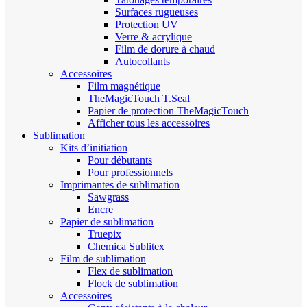
Surfaces rugueuses
Protection UV
Verre & acrylique
Film de dorure à chaud
Autocollants
Accessoires
Film magnétique
TheMagicTouch T.Seal
Papier de protection TheMagicTouch
Afficher tous les accessoires
Sublimation
Kits d’initiation
Pour débutants
Pour professionnels
Imprimantes de sublimation
Sawgrass
Encre
Papier de sublimation
Truepix
Chemica Sublitex
Film de sublimation
Flex de sublimation
Flock de sublimation
Accessoires