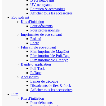
DTG nettoyants
UV nettoyants
Entretien & accessoires
Afficher tous les accessoires
Eco-solvant
Kits d’initiation
Pour débutants
Pour professionnels
Imprimantes de eco-solvant
Roland
Encre
Film vinyle eco-solvant
Film imprimable MagiCut
Film imprimable Poli-Tape
Film imprimable Grafityp
Bande d’application
Poli-Tack
R-Tape
Accessoires
Lames de découpe
Dissolvants de flex & flock
Afficher tous les accessoires
Film
Kits d’initiation
Pour débutants