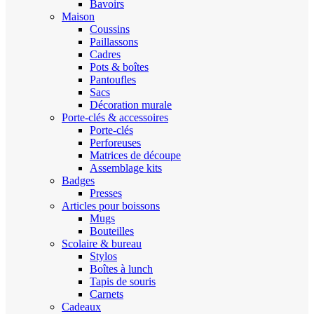
Bavoirs
Maison
Coussins
Paillassons
Cadres
Pots & boîtes
Pantoufles
Sacs
Décoration murale
Porte-clés & accessoires
Porte-clés
Perforeuses
Matrices de découpe
Assemblage kits
Badges
Presses
Articles pour boissons
Mugs
Bouteilles
Scolaire & bureau
Stylos
Boîtes à lunch
Tapis de souris
Carnets
Cadeaux