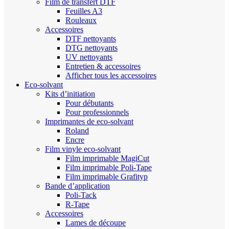
Film de transfert DTF
Feuilles A3
Rouleaux
Accessoires
DTF nettoyants
DTG nettoyants
UV nettoyants
Entretien & accessoires
Afficher tous les accessoires
Eco-solvant
Kits d’initiation
Pour débutants
Pour professionnels
Imprimantes de eco-solvant
Roland
Encre
Film vinyle eco-solvant
Film imprimable MagiCut
Film imprimable Poli-Tape
Film imprimable Grafityp
Bande d’application
Poli-Tack
R-Tape
Accessoires
Lames de découpe