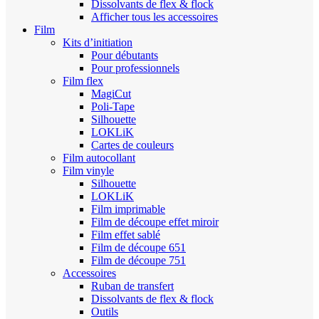
Dissolvants de flex & flock
Afficher tous les accessoires
Film
Kits d’initiation
Pour débutants
Pour professionnels
Film flex
MagiCut
Poli-Tape
Silhouette
LOKLiK
Cartes de couleurs
Film autocollant
Film vinyle
Silhouette
LOKLiK
Film imprimable
Film de découpe effet miroir
Film effet sablé
Film de découpe 651
Film de découpe 751
Accessoires
Ruban de transfert
Dissolvants de flex & flock
Outils