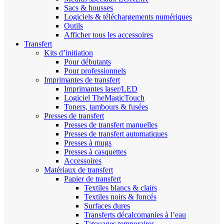
Sacs & housses
Logiciels & téléchargements numériques
Outils
Afficher tous les accessoires
Transfert
Kits d’initiation
Pour débutants
Pour professionnels
Imprimantes de transfert
Imprimantes laser/LED
Logiciel TheMagicTouch
Toners, tambours & fusées
Presses de transfert
Presses de transfert manuelles
Presses de transfert automatiques
Presses à mugs
Presses à casquettes
Accessoires
Matériaux de transfert
Papier de transfert
Textiles blancs & clairs
Textiles noirs & foncés
Surfaces dures
Transferts décalcomanies à l’eau
Tatouages temporaires