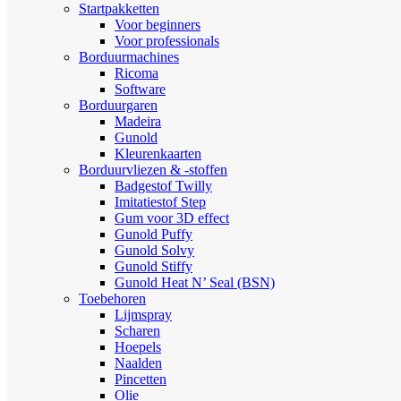
Startpakketten
Voor beginners
Voor professionals
Borduurmachines
Ricoma
Software
Borduurgaren
Madeira
Gunold
Kleurenkaarten
Borduurvliezen & -stoffen
Badgestof Twilly
Imitatiestof Step
Gum voor 3D effect
Gunold Puffy
Gunold Solvy
Gunold Stiffy
Gunold Heat N’ Seal (BSN)
Toebehoren
Lijmspray
Scharen
Hoepels
Naalden
Pincetten
Olie