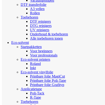
Vacuümpompen
DTF transferfolie
A3 vellen
Rollen
Toebehoren
DTF reinigers
DTG reinigers
UV reinigers
Onderhoud & toebehoren
Alle toebehoren tonen
Eco-solvent
Startpakketten
Voor beginners
Voor professionals
Eco-solvent printers
Roland
Inkt
Eco-solvent vinylfolie
Printbare folie MagiCut
Printbare folie Poli-Tape
Printbare folie Grafityp
Applicatietape
Poli-Tack
R-Tape
Toebehoren