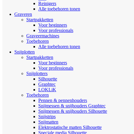
Reinigers
Alle toebehoren tonen
Graveren
Startpakketten
Voor beginners
Voor professionals
Graveermachines
Toebehoren
Alle toebehoren tonen
Snijplotten
Startpakketten
Voor beginners
Voor professionals
Snijplotters
Silhouette
Graphtec
LOKLiK
Toebehoren
Pennen & pennenhouders
Snijmessen & snijhouders Graphtec
Snijmessen & snijhouders Silhouette
Snijstrips
Snijmatten
Elektrostatische matten Silhouette
Speciale media Silhouette