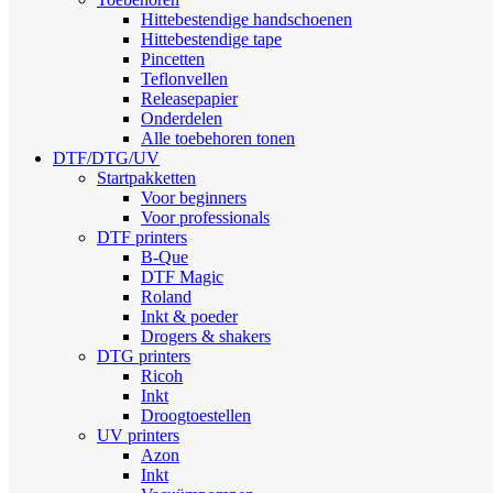
Hittebestendige handschoenen
Hittebestendige tape
Pincetten
Teflonvellen
Releasepapier
Onderdelen
Alle toebehoren tonen
DTF/DTG/UV
Startpakketten
Voor beginners
Voor professionals
DTF printers
B-Que
DTF Magic
Roland
Inkt & poeder
Drogers & shakers
DTG printers
Ricoh
Inkt
Droogtoestellen
UV printers
Azon
Inkt