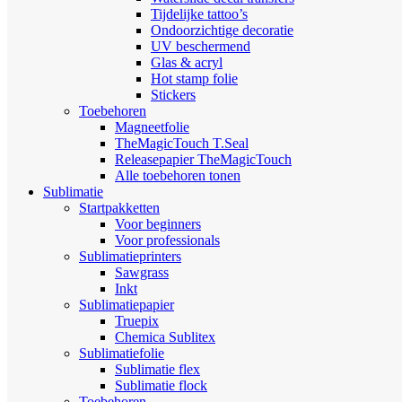
Tijdelijke tattoo’s
Ondoorzichtige decoratie
UV beschermend
Glas & acryl
Hot stamp folie
Stickers
Toebehoren
Magneetfolie
TheMagicTouch T.Seal
Releasepapier TheMagicTouch
Alle toebehoren tonen
Sublimatie
Startpakketten
Voor beginners
Voor professionals
Sublimatieprinters
Sawgrass
Inkt
Sublimatiepapier
Truepix
Chemica Sublitex
Sublimatiefolie
Sublimatie flex
Sublimatie flock
Toebehoren