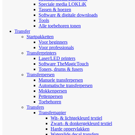
Speciale media LOKLiK
Tassen & hoezen
Software & digitale downloads
Tools
Alle toebehoren tonen
Transfer
Startpakketten
Voor beginners
Voor professionals
Transferprinters
Laser/LED printers
Software TheMagicTouch
Toners, drums & fusers
Transferpersen
Manuele transferpersen
Automatische transferpersen
Mokkenpersen
Pettenpersen
Toebehoren
Transfers
Transferpapier
Wit- & lichtgekleurd textiel
Zwart- & donkergekleurd textiel
Harde oppervlakken
Waterslide decal transfers