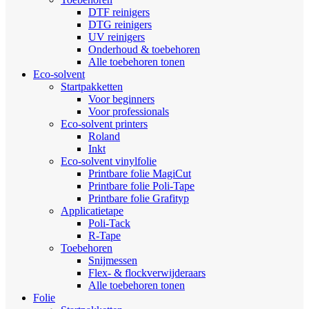
DTF reinigers
DTG reinigers
UV reinigers
Onderhoud & toebehoren
Alle toebehoren tonen
Eco-solvent
Startpakketten
Voor beginners
Voor professionals
Eco-solvent printers
Roland
Inkt
Eco-solvent vinylfolie
Printbare folie MagiCut
Printbare folie Poli-Tape
Printbare folie Grafityp
Applicatietape
Poli-Tack
R-Tape
Toebehoren
Snijmessen
Flex- & flockverwijderaars
Alle toebehoren tonen
Folie