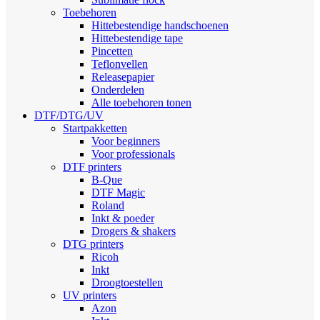
Toebehoren
Hittebestendige handschoenen
Hittebestendige tape
Pincetten
Teflonvellen
Releasepapier
Onderdelen
Alle toebehoren tonen
DTF/DTG/UV
Startpakketten
Voor beginners
Voor professionals
DTF printers
B-Que
DTF Magic
Roland
Inkt & poeder
Drogers & shakers
DTG printers
Ricoh
Inkt
Droogtoestellen
UV printers
Azon