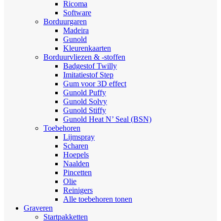
Ricoma
Software
Borduurgaren
Madeira
Gunold
Kleurenkaarten
Borduurvliezen & -stoffen
Badgestof Twilly
Imitatiestof Step
Gum voor 3D effect
Gunold Puffy
Gunold Solvy
Gunold Stiffy
Gunold Heat N’ Seal (BSN)
Toebehoren
Lijmspray
Scharen
Hoepels
Naalden
Pincetten
Olie
Reinigers
Alle toebehoren tonen
Graveren
Startpakketten