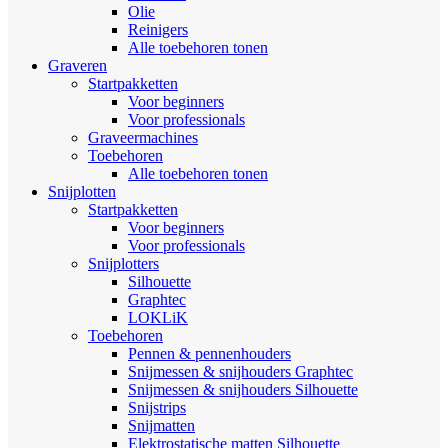
Olie
Reinigers
Alle toebehoren tonen
Graveren
Startpakketten
Voor beginners
Voor professionals
Graveermachines
Toebehoren
Alle toebehoren tonen
Snijplotten
Startpakketten
Voor beginners
Voor professionals
Snijplotters
Silhouette
Graphtec
LOKLiK
Toebehoren
Pennen & pennenhouders
Snijmessen & snijhouders Graphtec
Snijmessen & snijhouders Silhouette
Snijstrips
Snijmatten
Elektrostatische matten Silhouette