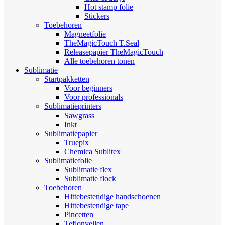
Hot stamp folie
Stickers
Toebehoren
Magneetfolie
TheMagicTouch T.Seal
Releasepapier TheMagicTouch
Alle toebehoren tonen
Sublimatie
Startpakketten
Voor beginners
Voor professionals
Sublimatieprinters
Sawgrass
Inkt
Sublimatiepapier
Truepix
Chemica Sublitex
Sublimatiefolie
Sublimatie flex
Sublimatie flock
Toebehoren
Hittebestendige handschoenen
Hittebestendige tape
Pincetten
Teflonvellen