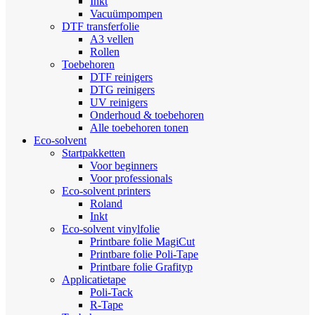
Inkt
Vacuümpompen
DTF transferfolie
A3 vellen
Rollen
Toebehoren
DTF reinigers
DTG reinigers
UV reinigers
Onderhoud & toebehoren
Alle toebehoren tonen
Eco-solvent
Startpakketten
Voor beginners
Voor professionals
Eco-solvent printers
Roland
Inkt
Eco-solvent vinylfolie
Printbare folie MagiCut
Printbare folie Poli-Tape
Printbare folie Grafityp
Applicatietape
Poli-Tack
R-Tape