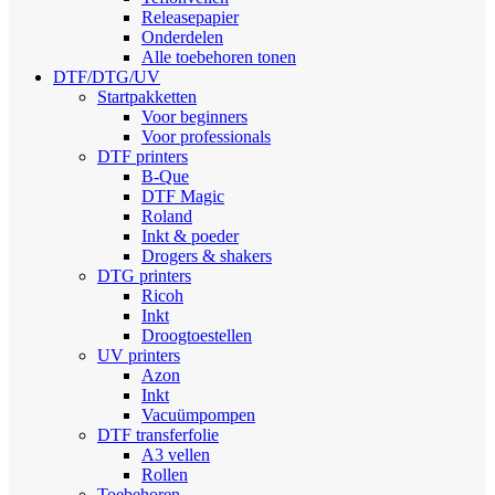
Releasepapier
Onderdelen
Alle toebehoren tonen
DTF/DTG/UV
Startpakketten
Voor beginners
Voor professionals
DTF printers
B-Que
DTF Magic
Roland
Inkt & poeder
Drogers & shakers
DTG printers
Ricoh
Inkt
Droogtoestellen
UV printers
Azon
Inkt
Vacuümpompen
DTF transferfolie
A3 vellen
Rollen
Toebehoren