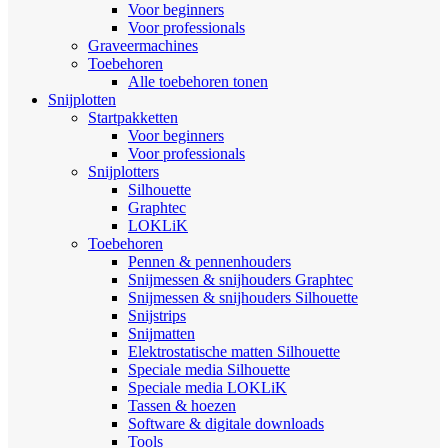
Voor beginners
Voor professionals
Graveermachines
Toebehoren
Alle toebehoren tonen
Snijplotten
Startpakketten
Voor beginners
Voor professionals
Snijplotters
Silhouette
Graphtec
LOKLiK
Toebehoren
Pennen & pennenhouders
Snijmessen & snijhouders Graphtec
Snijmessen & snijhouders Silhouette
Snijstrips
Snijmatten
Elektrostatische matten Silhouette
Speciale media Silhouette
Speciale media LOKLiK
Tassen & hoezen
Software & digitale downloads
Tools