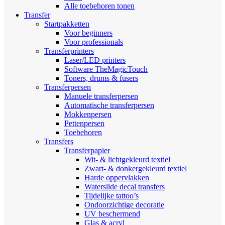
Alle toebehoren tonen
Transfer
Startpakketten
Voor beginners
Voor professionals
Transferprinters
Laser/LED printers
Software TheMagicTouch
Toners, drums & fusers
Transferpersen
Manuele transferpersen
Automatische transferpersen
Mokkenpersen
Pettenpersen
Toebehoren
Transfers
Transferpapier
Wit- & lichtgekleurd textiel
Zwart- & donkergekleurd textiel
Harde oppervlakken
Waterslide decal transfers
Tijdelijke tattoo’s
Ondoorzichtige decoratie
UV beschermend
Glas & acryl