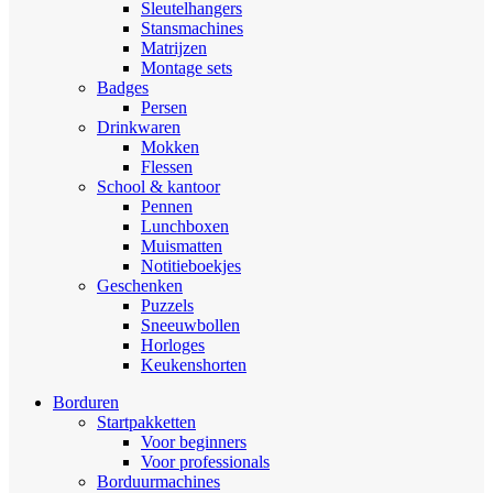
Sleutelhangers
Stansmachines
Matrijzen
Montage sets
Badges
Persen
Drinkwaren
Mokken
Flessen
School & kantoor
Pennen
Lunchboxen
Muismatten
Notitieboekjes
Geschenken
Puzzels
Sneeuwbollen
Horloges
Keukenshorten
Borduren
Startpakketten
Voor beginners
Voor professionals
Borduurmachines