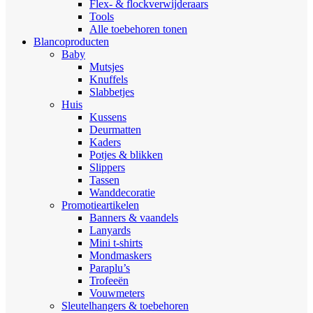
Flex- & flockverwijderaars
Tools
Alle toebehoren tonen
Blancoproducten
Baby
Mutsjes
Knuffels
Slabbetjes
Huis
Kussens
Deurmatten
Kaders
Potjes & blikken
Slippers
Tassen
Wanddecoratie
Promotieartikelen
Banners & vaandels
Lanyards
Mini t-shirts
Mondmaskers
Paraplu’s
Trofeeën
Vouwmeters
Sleutelhangers & toebehoren