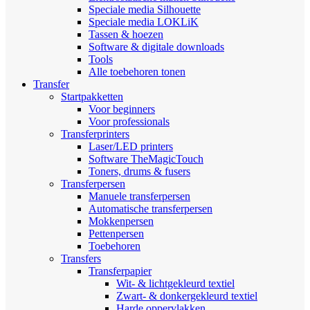
Speciale media Silhouette
Speciale media LOKLiK
Tassen & hoezen
Software & digitale downloads
Tools
Alle toebehoren tonen
Transfer
Startpakketten
Voor beginners
Voor professionals
Transferprinters
Laser/LED printers
Software TheMagicTouch
Toners, drums & fusers
Transferpersen
Manuele transferpersen
Automatische transferpersen
Mokkenpersen
Pettenpersen
Toebehoren
Transfers
Transferpapier
Wit- & lichtgekleurd textiel
Zwart- & donkergekleurd textiel
Harde oppervlakken