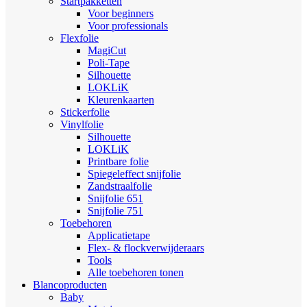
Startpakketten
Voor beginners
Voor professionals
Flexfolie
MagiCut
Poli-Tape
Silhouette
LOKLiK
Kleurenkaarten
Stickerfolie
Vinylfolie
Silhouette
LOKLiK
Printbare folie
Spiegeleffect snijfolie
Zandstraalfolie
Snijfolie 651
Snijfolie 751
Toebehoren
Applicatietape
Flex- & flockverwijderaars
Tools
Alle toebehoren tonen
Blancoproducten
Baby