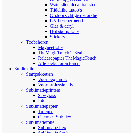
Waterslide decal transfers
Tijdelijke tattoo’s
Ondoorzichtige decoratie
UV beschermend
Glas & acryl
Hot stamp folie
Stickers
Toebehoren
Magneetfolie
TheMagicTouch T.Seal
Releasepapier TheMagicTouch
Alle toebehoren tonen
Sublimatie
Startpakketten
Voor beginners
Voor professionals
Sublimatieprinters
Sawgrass
Inkt
Sublimatiepapier
Truepix
Chemica Sublitex
Sublimatiefolie
Sublimatie flex
Sublimatie flock