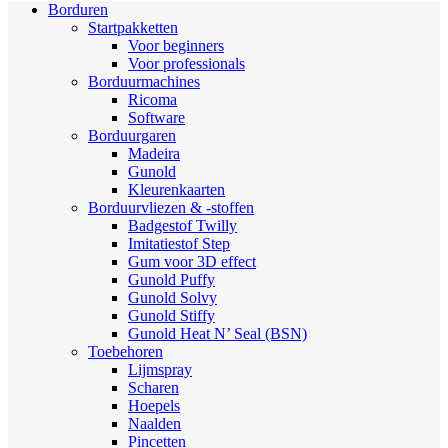
Borduren
Startpakketten
Voor beginners
Voor professionals
Borduurmachines
Ricoma
Software
Borduurgaren
Madeira
Gunold
Kleurenkaarten
Borduurvliezen & -stoffen
Badgestof Twilly
Imitatiestof Step
Gum voor 3D effect
Gunold Puffy
Gunold Solvy
Gunold Stiffy
Gunold Heat N’ Seal (BSN)
Toebehoren
Lijmspray
Scharen
Hoepels
Naalden
Pincetten