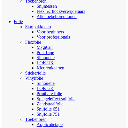
Toebehoren
Snijmessen
Flex- & flockverwijderaars
Alle toebehoren tonen
Folie
Startpakketten
Voor beginners
Voor professionals
Flexfolie
MagiCut
Poli-Tape
Silhouette
LOKLiK
Kleurenkaarten
Stickerfolie
Vinylfolie
Silhouette
LOKLiK
Printbare folie
Spiegeleffect snijfolie
Zandstraalfolie
Snijfolie 651
Snijfolie 751
Toebehoren
Applicatietape