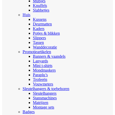
Mutsjes
Knuffels
Slabbetjes
Huis
Kussens
Deurmatten
Kaders
Potjes & blikken
Slippers
Tassen
Wanddecoratie
Promotieartikelen
Banners & vaandels
Lanyards
Mini t-shirts
Mondmaskers
Paraplu’s
Trofeeën
Vouwmeters
Sleutelhangers & toebehoren
Sleutelhangers
Stansmachines
Matrijzen
Montage sets
Badges